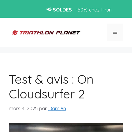
📢 SOLDES
: -50% chez I-run
Aller
au
Menu
contenu
Test & avis : On
Cloudsurfer 2
mars 4, 2025
par
Damien