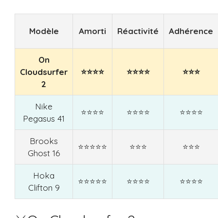
Modèle
Amorti
Réactivité
Adhérence
On
Cloudsurfer
⭐⭐⭐⭐
⭐⭐⭐⭐
⭐⭐⭐
2
Nike
⭐⭐⭐⭐
⭐⭐⭐⭐
⭐⭐⭐⭐
Pegasus 41
Brooks
⭐⭐⭐⭐⭐
⭐⭐⭐
⭐⭐⭐
Ghost 16
Hoka
⭐⭐⭐⭐⭐
⭐⭐⭐⭐
⭐⭐⭐⭐
Clifton 9