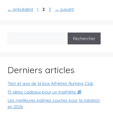
Page
Page
Page
←
précédent
1
2
3
→
suivant
Rechercher
Derniers articles
Test et avis de la box Athletes Running Club
15 idées cadeaux pour un triathlète 🎁
Les meilleures palmes courtes pour la natation
en 2026