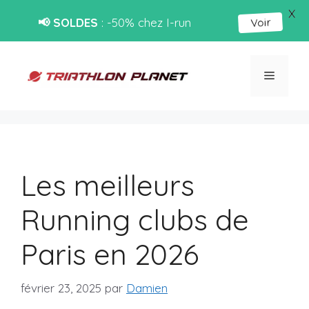
X
📢 SOLDES
: -50% chez I-run
Voir
Aller
au
Menu
contenu
Les meilleurs
Running clubs de
Paris en 2026
février 23, 2025
par
Damien