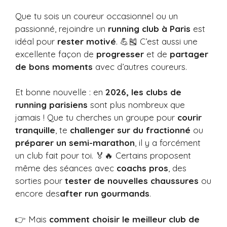
Que tu sois un coureur occasionnel ou un
passionné, rejoindre un
running club à Paris
est
idéal pour
rester motivé
. 💪🎽 C’est aussi une
excellente façon de
progresser
et de
partager
de bons moments
avec d’autres coureurs.
Et bonne nouvelle : en
2026, les clubs de
running parisiens
sont plus nombreux que
jamais ! Que tu cherches un groupe pour
courir
tranquille
, te
challenger sur du fractionné
ou
préparer un semi-marathon
, il y a forcément
un club fait pour toi. 🏅🔥 Certains proposent
même des séances avec
coachs pros
, des
sorties pour
tester de nouvelles chaussures
ou
encore des
after run
gourmands
.
👉 Mais
comment choisir le meilleur club de