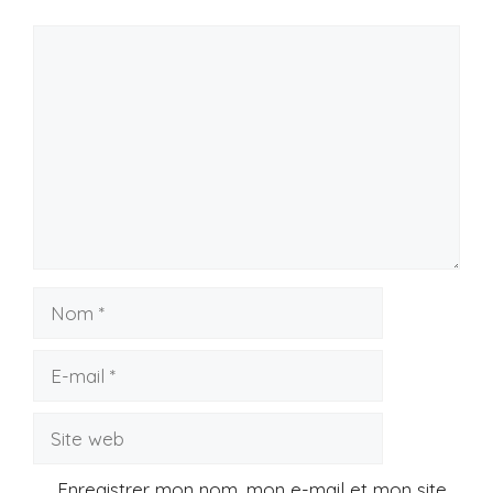
Commentaire
Nom
E-
mail
Site
web
Enregistrer mon nom, mon e-mail et mon site